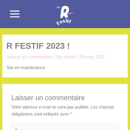
Aller
Main
au
Menu
contenu
R FESTIF 2023 !
Laisser un commentaire
/ Par
admin
/
29 mars 2022
Site en maintenance
Laisser un commentaire
Votre adresse e-mail ne sera pas publiée.
Les champs
obligatoires sont indiqués avec
*
Écrivez